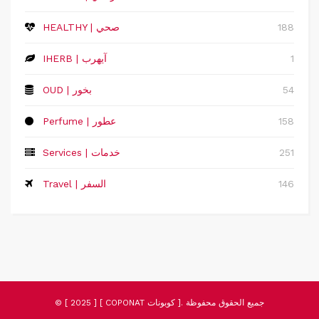
188
HEALTHY | صحي
1
IHERB | آيهرب
54
OUD | بخور
158
Perfume | عطور
251
Services | خدمات
146
Travel | السفر
© [ 2025 ] [ COPONAT كوبونات ]. جميع الحقوق محفوظة