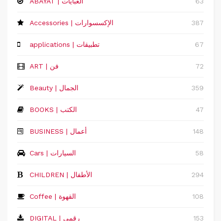
63
ABAYAT | العبايات
387
Accessories | الإكسسوارات
67
applications | تطبيقات
72
ART | فن
359
Beauty | الجمال
47
BOOKS | الكتب
148
‏BUSINESS | أعمال
58
Cars | السيارات
294
CHILDREN | الأطفال
108
Coffee | القهوة
153
DIGITAL | رقمي