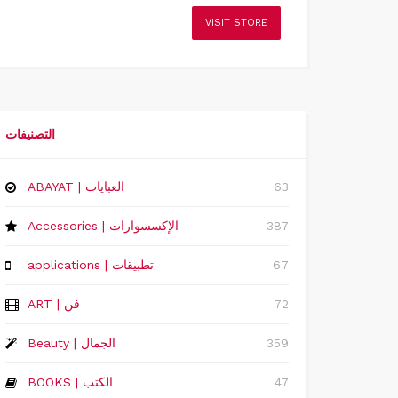
VISIT STORE
التصنيفات
63
ABAYAT | العبايات
387
Accessories | الإكسسوارات
67
applications | تطبيقات
72
ART | فن
359
Beauty | الجمال
47
BOOKS | الكتب