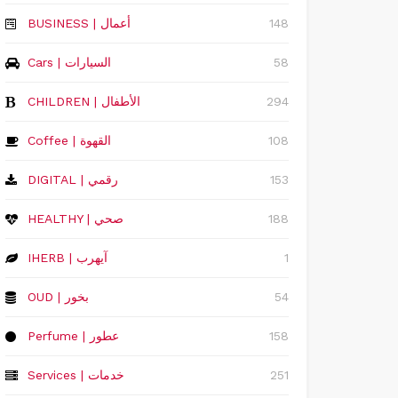
148
‏BUSINESS | أعمال
58
Cars | السيارات
294
CHILDREN | الأطفال
108
Coffee | القهوة
153
DIGITAL | رقمي
188
HEALTHY | صحي
1
IHERB | آيهرب
54
OUD | بخور
158
Perfume | عطور
251
Services | خدمات