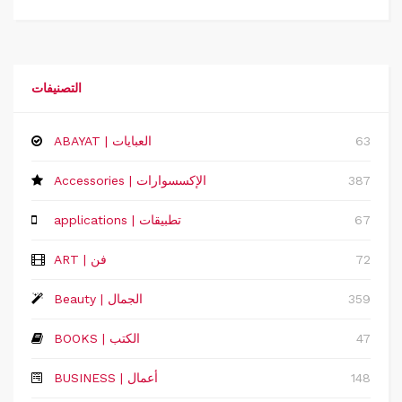
التصنيفات
63
ABAYAT | العبايات
387
Accessories | الإكسسوارات
67
applications | تطبيقات
72
ART | فن
359
Beauty | الجمال
47
BOOKS | الكتب
148
‏BUSINESS | أعمال