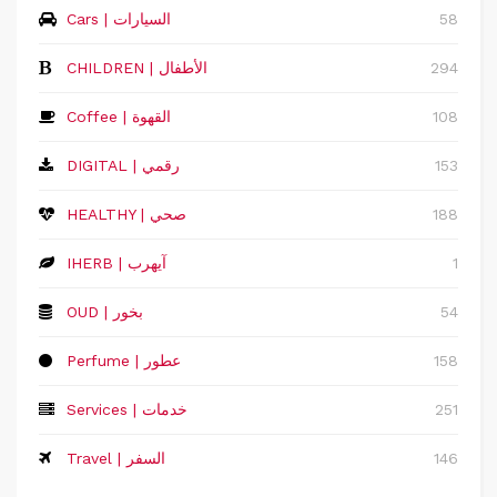
58
Cars | السيارات
294
CHILDREN | الأطفال
108
Coffee | القهوة
153
DIGITAL | رقمي
188
HEALTHY | صحي
1
IHERB | آيهرب
54
OUD | بخور
158
Perfume | عطور
251
Services | خدمات
146
Travel | السفر