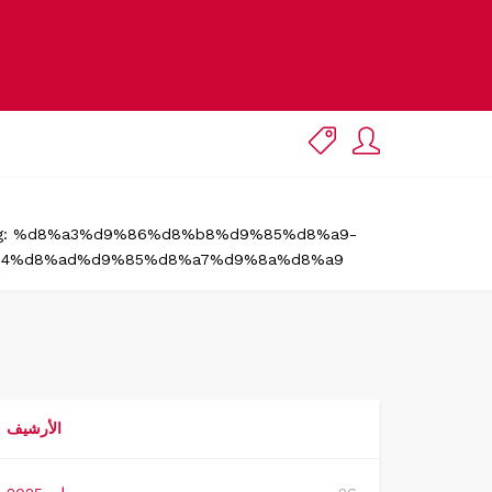
tag: %d8%a3%d9%86%d8%b8%d9%85%d8%a9-
4%d8%ad%d9%85%d8%a7%d9%8a%d8%a9
الأرشيف