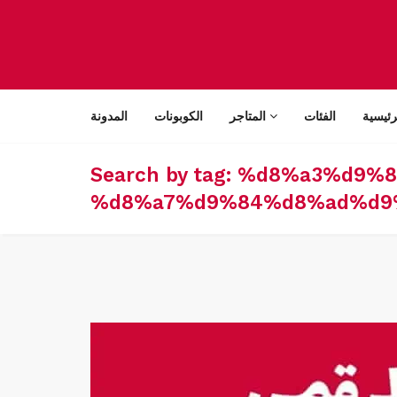
رئيسية
الفئات
المتاجر
الكوبونات
المدونة
Search by tag: %d8%a3%d
%d8%a7%d9%84%d8%ad%d9