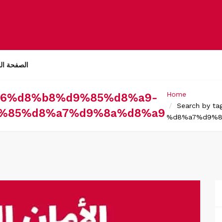
الصفحة ال
Home
9%86%d8%b8%d9%85%d8%a9-
Search by 
%85%d8%a7%d9%8a%d8%a9
%d8%a7%d9%8