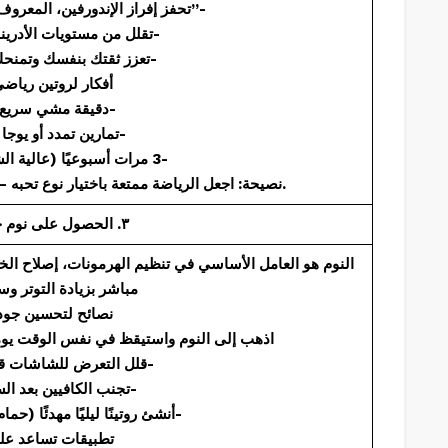
تحفز إفراز الإندورفين، المعروف باسم “هرمون السعادة”-
تقلل من مستويات الأدرينالين والكورتيزول-
تعزز ثقتك بنفسك وتمنحك شعورًا بالإنجاز-
: أفكار لروتين ريا
30 دقيقة مشي سريع يوميًا-
تمارين تمدد أو يوجا في الصباح-
تمارين HIIT (عالية الشدة) 3 مرات أسبوعيًا-
نصيحة: اجعل الرياضة ممتعة باختيار نوع تحبه – مثل الرقص، السباحة، ركوب الدراجة.
٣. الحصول على نوم جيد ومنتظم
النوم هو العامل الأساسي في تنظيم الهرمونات، إصلاح الخ
مباشر بزيادة التوتر وس
نصائح لتحسين جودة
اذهب إلى النوم واستيقظ في نفس الوقت يومي
قلل التعرض للشاشات قبل النوم بساعة-
تجنب الكافيين بعد الساعة 5 مساءً-
أنشئ روتينًا ليليًا مهدئًا (حمام دافئ، قراءة، تأمل)-
: تطبيقات تساعد ع