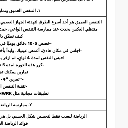
١. التنفس العميق وتمارين الاسترخاء
التنفس العميق هو أحد أسرع الطرق لتهدئة الجهاز العصبي. 
منتظم. العكس يحدث عند ممارسة التنفس الواعي، حيث 
كيف تطبّق ذ
خصص 5-10 دقائق يوميًا في الصباح أو قبل النوم-
اجلس في مكان هادئ، أغمض عينيك، وابدأ بأخذ شهيق عميق من الأنف لمدة 4 ثوانٍ-
احبس النفس لمدة 4 ثوانٍ، ثم ازفر ببطء من الفم لمدة 6-8 ثوانٍ-
كرر هذه الدورة لمدة 5 دقائق على الأقل-
: تمارين يمكنك تج
تمرين “4-7-8”-
تقنية التنفس البطني-
CALM أو BREATHWRK تطبيقات مجانية مثل
٢. ممارسة الرياضة بانتظام
الرياضة ليست فقط لتحسين شكل الجسم، بل هي من 
: فوائد الرياضة ال