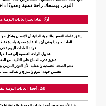
التوتر، ويمنحك راحة ذهنية وهدوءًا دا
أولًا : لماذا تعتبر العادات اليومية 
يتفق علماء النفس والتنمية الذاتية أن الإنسان يشكل حو
العادات. وهذا يعني أن بناء عادة صحية واحدة فقط
فوائد العادات اليومية في 
لا مجرد استجابة لحظية-
تحويل الراحة النفسية إلى نمط حيا
من خلال التكرار الإيجابي-
تعزيز قدرة الدماغ على التكيف مع الض
، لأن التوتر المزمن يؤثر على الجهاز المناعي، القلبي، والهضمي-
دعم الصحة الجسدية والعقلية
–
تحسين جودة النوم والمزاج والطاقة،
مما يز
ثانيًا : أفضل العادات اليومية لت
دعنا الآن نستعرض أهم العادات المجربة والمثبتة علميًا،