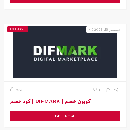
سبتمبر 19, 2026
EXCLUSIVE
880
0
كود خصم | DIFMARK | كوبون خصم
GET DEAL