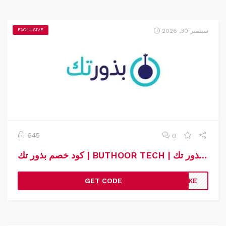
سبتمبر 30, 2026
EXCLUSIVE
645
0
كود خصم بذور تك | BUTHOOR TECH | كوبون خصم بذور تك
GET CODE
YVKE