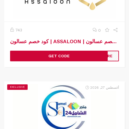
743
0
كود خصم عسالون | ASSALOON | كوبون خصم عسالون
GET CODE
RMRE
أغسطس 27, 2026
EXCLUSIVE