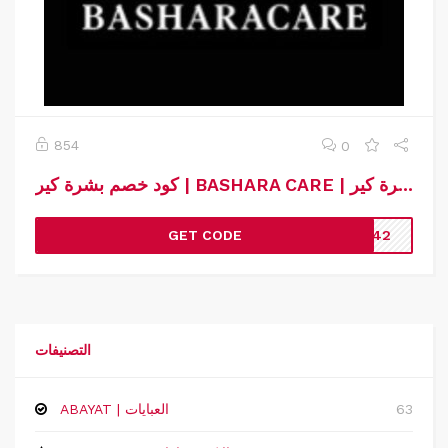
854
0
كود خصم بشرة كير | BASHARA CARE | كوبون خصم بشرة كير
GET CODE
PF42
التصنيفات
63
ABAYAT | العبايات