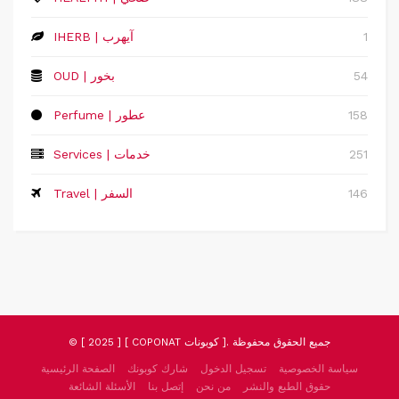
1
IHERB | آيهرب
54
OUD | بخور
158
Perfume | عطور
251
Services | خدمات
146
Travel | السفر
© [ 2025 ] [ COPONAT كوبونات ]. جميع الحقوق محفوظة
سياسة الخصوصية
تسجيل الدخول
شارك كوبونك
الصفحة الرئيسية
حقوق الطبع والنشر
من نحن
إتصل بنا
الأسئلة الشائعة