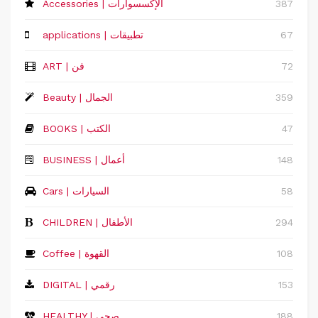
387
Accessories | الإكسسوارات
67
applications | تطبيقات
72
ART | فن
359
Beauty | الجمال
47
BOOKS | الكتب
148
‏BUSINESS | أعمال
58
Cars | السيارات
294
CHILDREN | الأطفال
108
Coffee | القهوة
153
DIGITAL | رقمي
188
HEALTHY | صحي