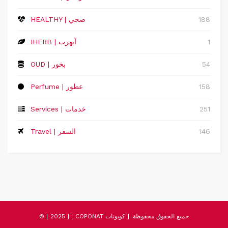
188
HEALTHY | صحي
1
IHERB | آيهرب
54
OUD | بخور
158
Perfume | عطور
251
Services | خدمات
146
Travel | السفر
© [ 2025 ] [ COPONAT كوبونات ]. جميع الحقوق محفوظة