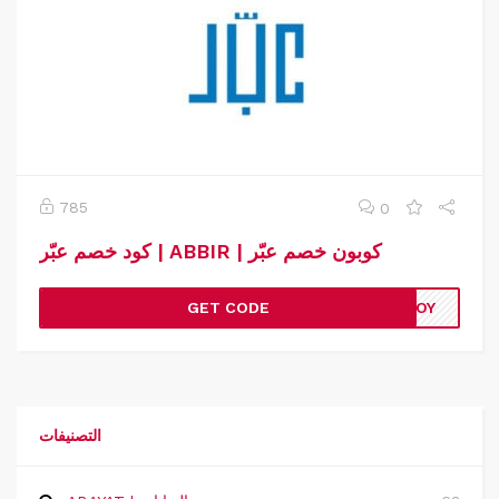
785
0
كود خصم عبّر | ABBIR | كوبون خصم عبّر
GET CODE
BAOY
التصنيفات