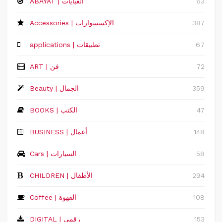
63
ABAYAT | العبايات
387
Accessories | الإكسسوارات
67
applications | تطبيقات
72
ART | فن
359
Beauty | الجمال
47
BOOKS | الكتب
148
‏BUSINESS | أعمال
58
Cars | السيارات
294
CHILDREN | الأطفال
108
Coffee | القهوة
153
DIGITAL | رقمي