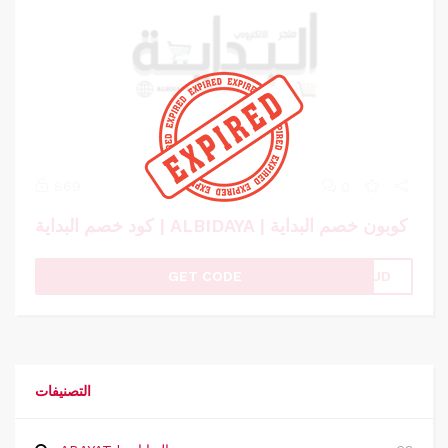
869
0
كود خصم البداية | ALBIDAYA | كوبون خصم البداية
GET CODE
ZKUD
التصنيفات