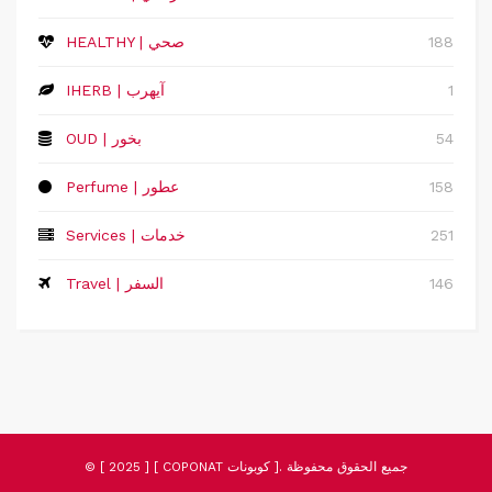
188
HEALTHY | صحي
1
IHERB | آيهرب
54
OUD | بخور
158
Perfume | عطور
251
Services | خدمات
146
Travel | السفر
© [ 2025 ] [ COPONAT كوبونات ]. جميع الحقوق محفوظة