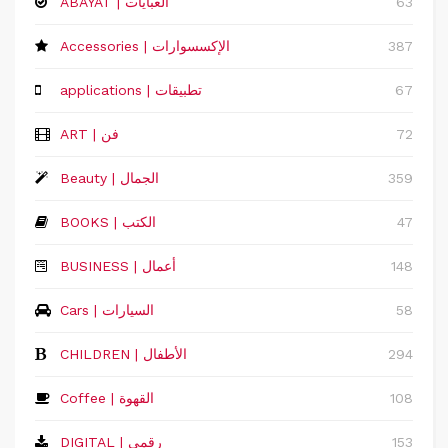
63
ABAYAT | العبايات
387
Accessories | الإكسسوارات
67
applications | تطبيقات
72
ART | فن
359
Beauty | الجمال
47
BOOKS | الكتب
148
‏BUSINESS | أعمال
58
Cars | السيارات
294
CHILDREN | الأطفال
108
Coffee | القهوة
153
DIGITAL | رقمي