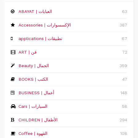
63
ABAYAT | العبايات
387
Accessories | الإكسسوارات
67
applications | تطبيقات
72
ART | فن
359
Beauty | الجمال
47
BOOKS | الكتب
148
‏BUSINESS | أعمال
58
Cars | السيارات
294
CHILDREN | الأطفال
108
Coffee | القهوة