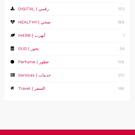
153
DIGITAL | رقمي
188
HEALTHY | صحي
1
IHERB | آيهرب
54
OUD | بخور
158
Perfume | عطور
251
Services | خدمات
146
Travel | السفر