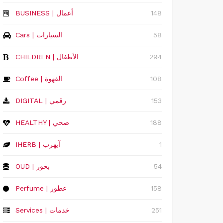
148
‏BUSINESS | أعمال
58
Cars | السيارات
294
CHILDREN | الأطفال
108
Coffee | القهوة
153
DIGITAL | رقمي
188
HEALTHY | صحي
1
IHERB | آيهرب
54
OUD | بخور
158
Perfume | عطور
251
Services | خدمات