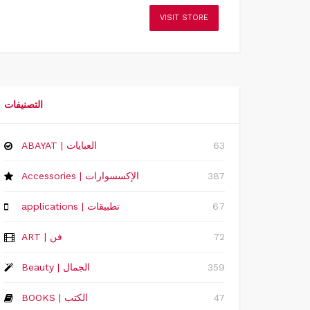
VISIT STORE
التصنيفات
63
ABAYAT | العبايات
387
Accessories | الإكسسوارات
67
applications | تطبيقات
72
ART | فن
359
Beauty | الجمال
47
BOOKS | الكتب