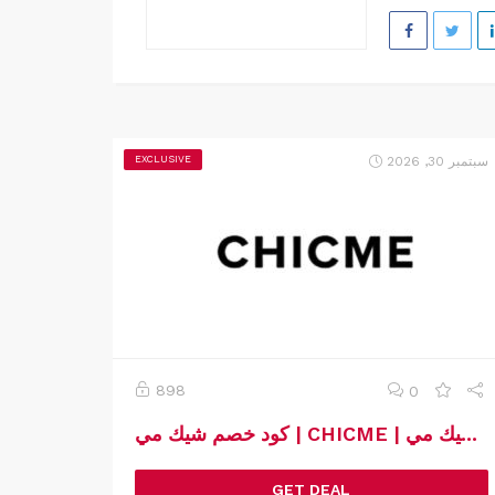
سبتمبر 30, 2026
EXCLUSIVE
898
0
كود خصم شيك مي | CHICME | كوبون خصم شيك مي
GET DEAL