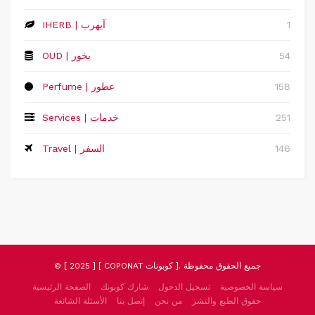
1
IHERB | آيهرب
54
OUD | بخور
158
Perfume | عطور
251
Services | خدمات
146
Travel | السفر
© [ 2025 ] [ COPONAT كوبونات ]. جميع الحقوق محفوظة
سياسة الخصوصية
تسجيل الدخول
شارك كوبونك
الصفحة الرئيسية
حقوق الطبع والنشر
من نحن
إتصل بنا
الأسئلة الشائعة