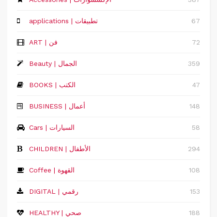
67
applications | تطبيقات
72
ART | فن
359
Beauty | الجمال
47
BOOKS | الكتب
148
‏BUSINESS | أعمال
58
Cars | السيارات
294
CHILDREN | الأطفال
108
Coffee | القهوة
153
DIGITAL | رقمي
188
HEALTHY | صحي