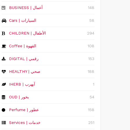
148
‏BUSINESS | أعمال
58
Cars | السيارات
294
CHILDREN | الأطفال
108
Coffee | القهوة
153
DIGITAL | رقمي
188
HEALTHY | صحي
1
IHERB | آيهرب
54
OUD | بخور
158
Perfume | عطور
251
Services | خدمات