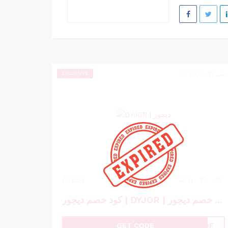
مايو 31, 2026
EXCLUSIVE
654
0
كود خصم ديجور | DYJOR | كوبون خصم ديجور
GET CODE
WBDF