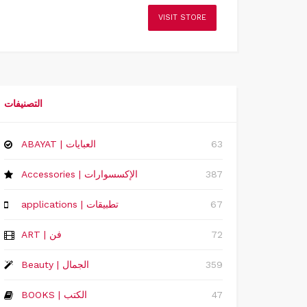
VISIT STORE
التصنيفات
63
ABAYAT | العبايات
387
Accessories | الإكسسوارات
67
applications | تطبيقات
72
ART | فن
359
Beauty | الجمال
47
BOOKS | الكتب