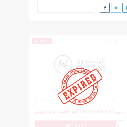
يونيو 25, 2026
EXCLUSIVE
643
0
كود خصم ايدفرسيتي | EDVERSITY | كوبون خصم ايدفرسيتي
GET CODE
ed78