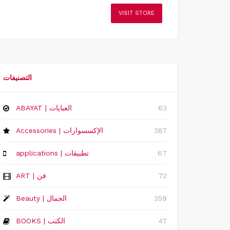
VISIT STORE
التصنيفات
63
ABAYAT | العبايات
387
Accessories | الإكسسوارات
67
applications | تطبيقات
72
ART | فن
359
Beauty | الجمال
47
BOOKS | الكتب