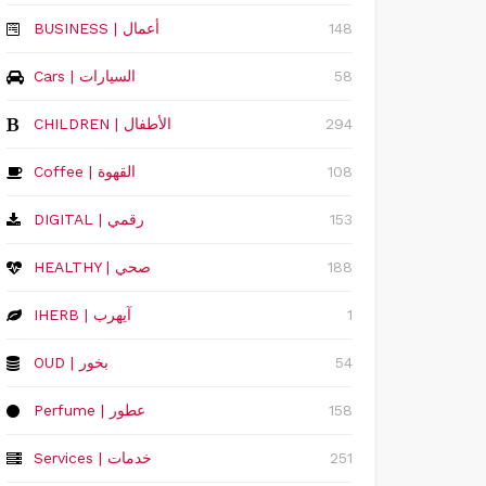
148
‏BUSINESS | أعمال
58
Cars | السيارات
294
CHILDREN | الأطفال
108
Coffee | القهوة
153
DIGITAL | رقمي
188
HEALTHY | صحي
1
IHERB | آيهرب
54
OUD | بخور
158
Perfume | عطور
251
Services | خدمات