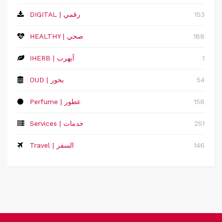
153
DIGITAL | رقمي
188
HEALTHY | صحي
1
IHERB | آيهرب
54
OUD | بخور
158
Perfume | عطور
251
Services | خدمات
146
Travel | السفر