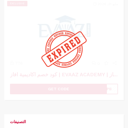
مايو 31, 2026
EXCLUSIVE
776
0
كود خصم اكاديمية افاز | EVAAZ ACADEMY | كوبون خصم اكاديمية افاز
GET CODE
LJPB
التصنيفات