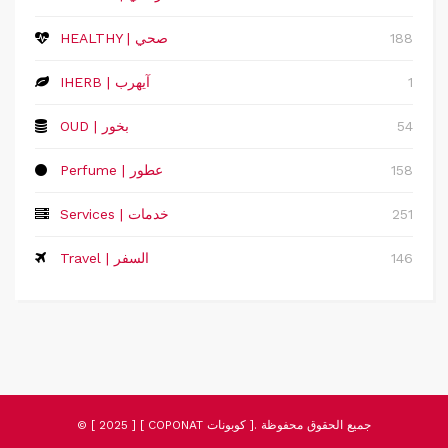
188
HEALTHY | صحي
1
IHERB | آيهرب
54
OUD | بخور
158
Perfume | عطور
251
Services | خدمات
146
Travel | السفر
© [ 2025 ] [ COPONAT كوبونات ]. جميع الحقوق محفوظة