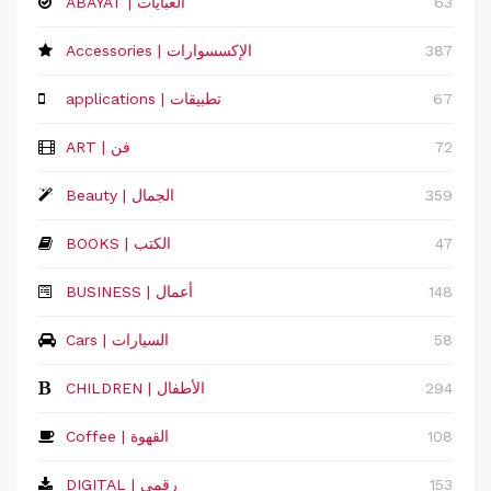
63
ABAYAT | العبايات
387
Accessories | الإكسسوارات
67
applications | تطبيقات
72
ART | فن
359
Beauty | الجمال
47
BOOKS | الكتب
148
‏BUSINESS | أعمال
58
Cars | السيارات
294
CHILDREN | الأطفال
108
Coffee | القهوة
153
DIGITAL | رقمي