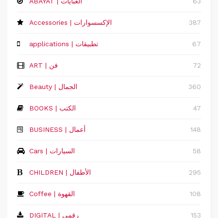
63
ABAYAT | العبايات
387
Accessories | الإكسسوارات
67
applications | تطبيقات
72
ART | فن
360
Beauty | الجمال
47
BOOKS | الكتب
148
‏BUSINESS | أعمال
58
Cars | السيارات
295
CHILDREN | الأطفال
108
Coffee | القهوة
153
DIGITAL | رقمي