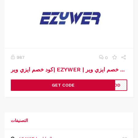
987
0
كود خصم ايزي وير| EZYWER | كوبون خصم ايزي وير
GET CODE
MDOD
التصنيفات