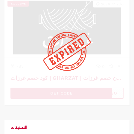
يوليو 31, 2026
EXCLUSIVE
783
0
كود خصم غرزات | GHARZAT | كوبون خصم غرزات
GET CODE
ZTBO
التصنيفات