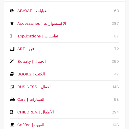
63
ABAYAT | العبايات
387
Accessories | الإكسسوارات
67
applications | تطبيقات
72
ART | فن
359
Beauty | الجمال
47
BOOKS | الكتب
148
‏BUSINESS | أعمال
58
Cars | السيارات
294
CHILDREN | الأطفال
108
Coffee | القهوة