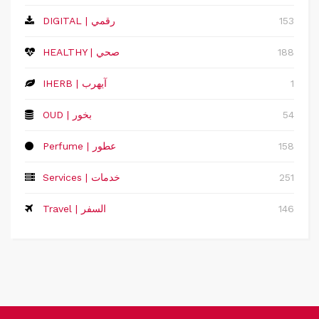
153
DIGITAL | رقمي
188
HEALTHY | صحي
1
IHERB | آيهرب
54
OUD | بخور
158
Perfume | عطور
251
Services | خدمات
146
Travel | السفر