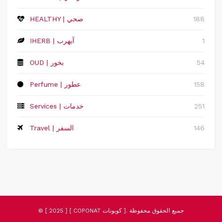
188
HEALTHY | صحي
1
IHERB | آيهرب
54
OUD | بخور
158
Perfume | عطور
251
Services | خدمات
146
Travel | السفر
© [ 2025 ] [ COPONAT كوبونات ]. جميع الحقوق محفوظة