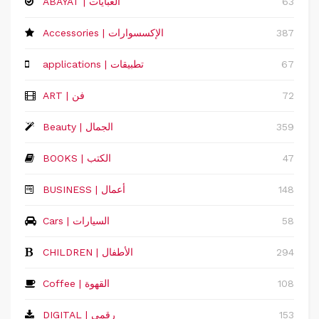
63
ABAYAT | العبايات
387
Accessories | الإكسسوارات
67
applications | تطبيقات
72
ART | فن
359
Beauty | الجمال
47
BOOKS | الكتب
148
‏BUSINESS | أعمال
58
Cars | السيارات
294
CHILDREN | الأطفال
108
Coffee | القهوة
153
DIGITAL | رقمي