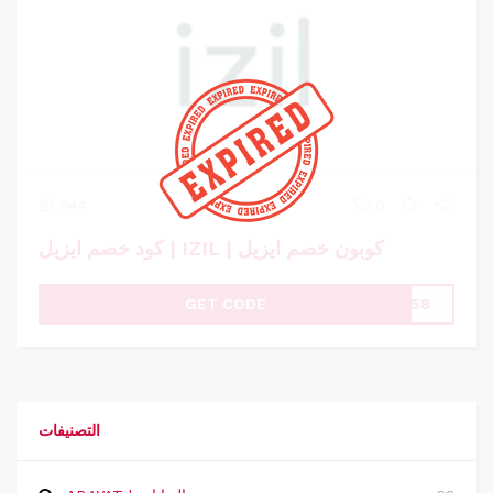
844
0
كود خصم ايزيل | IZIL | كوبون خصم ايزيل
GET CODE
N658
التصنيفات