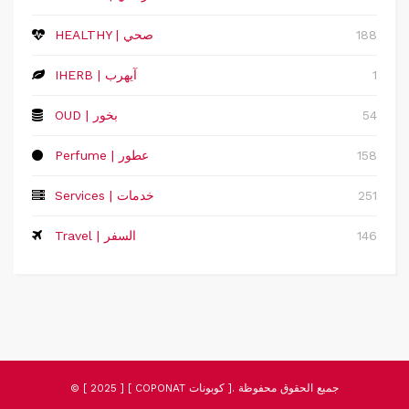
188
HEALTHY | صحي
1
IHERB | آيهرب
54
OUD | بخور
158
Perfume | عطور
251
Services | خدمات
146
Travel | السفر
© [ 2025 ] [ COPONAT كوبونات ]. جميع الحقوق محفوظة