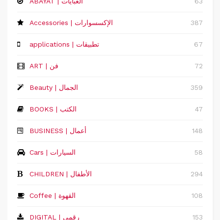
63
ABAYAT | العبايات
387
Accessories | الإكسسوارات
67
applications | تطبيقات
72
ART | فن
359
Beauty | الجمال
47
BOOKS | الكتب
148
‏BUSINESS | أعمال
58
Cars | السيارات
294
CHILDREN | الأطفال
108
Coffee | القهوة
153
DIGITAL | رقمي