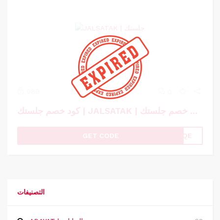
989
0
كود خصم جلستك | JALSATAK | كوبون خصم جلستك
GET CODE
VNQE
التصنيفات