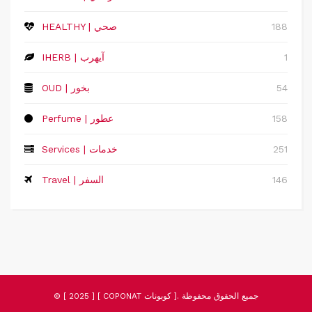
188
HEALTHY | صحي
1
IHERB | آيهرب
54
OUD | بخور
158
Perfume | عطور
251
Services | خدمات
146
Travel | السفر
© [ 2025 ] [ COPONAT كوبونات ]. جميع الحقوق محفوظة