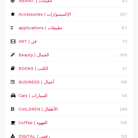
63
ABAYAT | العبايات
387
Accessories | الإكسسوارات
67
applications | تطبيقات
72
ART | فن
359
Beauty | الجمال
47
BOOKS | الكتب
148
‏BUSINESS | أعمال
58
Cars | السيارات
294
CHILDREN | الأطفال
108
Coffee | القهوة
153
DIGITAL | رقمي