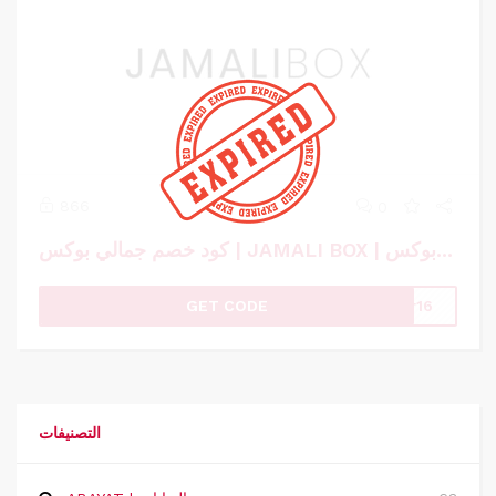
866
0
كود خصم جمالي بوكس | JAMALI BOX | كوبون خصم جمالي بوكس
GET CODE
r16
التصنيفات