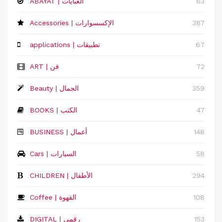
63
ABAYAT | العبايات
387
Accessories | الإكسسوارات
67
applications | تطبيقات
72
ART | فن
359
Beauty | الجمال
47
BOOKS | الكتب
148
‏BUSINESS | أعمال
58
Cars | السيارات
294
CHILDREN | الأطفال
108
Coffee | القهوة
153
DIGITAL | رقمي