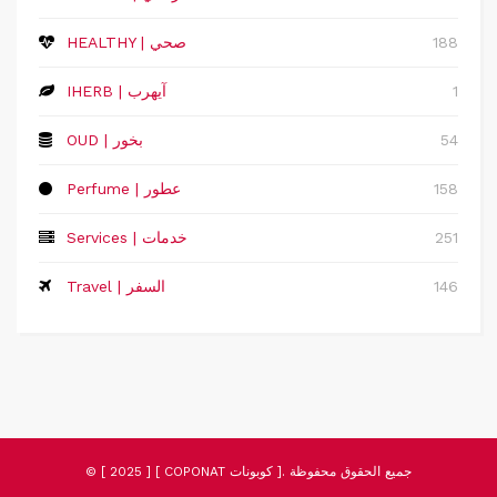
188
HEALTHY | صحي
1
IHERB | آيهرب
54
OUD | بخور
158
Perfume | عطور
251
Services | خدمات
146
Travel | السفر
© [ 2025 ] [ COPONAT كوبونات ]. جميع الحقوق محفوظة