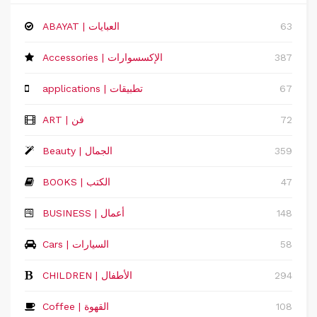
63
ABAYAT | العبايات
387
Accessories | الإكسسوارات
67
applications | تطبيقات
72
ART | فن
359
Beauty | الجمال
47
BOOKS | الكتب
148
‏BUSINESS | أعمال
58
Cars | السيارات
294
CHILDREN | الأطفال
108
Coffee | القهوة