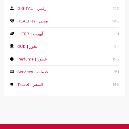
153
DIGITAL | رقمي
188
HEALTHY | صحي
1
IHERB | آيهرب
54
OUD | بخور
158
Perfume | عطور
251
Services | خدمات
146
Travel | السفر