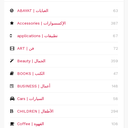
63
ABAYAT | العبايات
387
Accessories | الإكسسوارات
67
applications | تطبيقات
72
ART | فن
359
Beauty | الجمال
47
BOOKS | الكتب
148
‏BUSINESS | أعمال
58
Cars | السيارات
294
CHILDREN | الأطفال
108
Coffee | القهوة