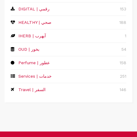
153
DIGITAL | رقمي
188
HEALTHY | صحي
1
IHERB | آيهرب
54
OUD | بخور
158
Perfume | عطور
251
Services | خدمات
146
Travel | السفر