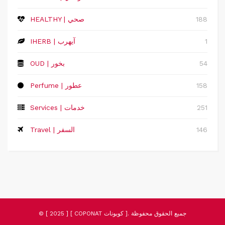
188
HEALTHY | صحي
1
IHERB | آيهرب
54
OUD | بخور
158
Perfume | عطور
251
Services | خدمات
146
Travel | السفر
© [ 2025 ] [ COPONAT كوبونات ]. جميع الحقوق محفوظة