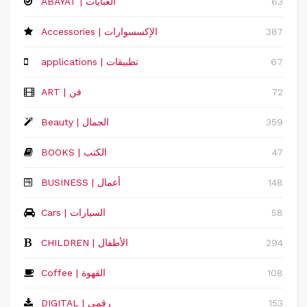
63
ABAYAT | العبايات
387
Accessories | الإكسسوارات
67
applications | تطبيقات
72
ART | فن
359
Beauty | الجمال
47
BOOKS | الكتب
148
‏BUSINESS | أعمال
58
Cars | السيارات
294
CHILDREN | الأطفال
108
Coffee | القهوة
153
DIGITAL | رقمي