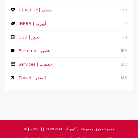
188
HEALTHY | صحي
1
IHERB | آيهرب
54
OUD | بخور
158
Perfume | عطور
251
Services | خدمات
146
Travel | السفر
© [ 2025 ] [ COPONAT كوبونات ]. جميع الحقوق محفوظة