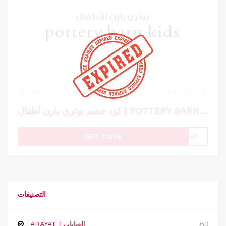
997
0
كود خصم بوتري بارن أطفال | POTTERY BARN KIDS | كوبون خصم بوتري بارن أطفال
GET CODE
oi1
التصنيفات
63
ABAYAT | العبايات