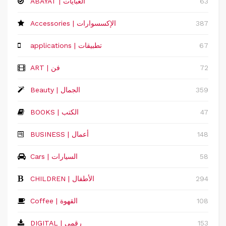
63
ABAYAT | العبايات
387
Accessories | الإكسسوارات
67
applications | تطبيقات
72
ART | فن
359
Beauty | الجمال
47
BOOKS | الكتب
148
‏BUSINESS | أعمال
58
Cars | السيارات
294
CHILDREN | الأطفال
108
Coffee | القهوة
153
DIGITAL | رقمي