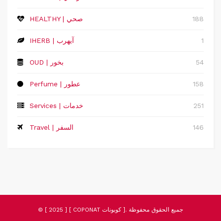
188
HEALTHY | صحي
1
IHERB | آيهرب
54
OUD | بخور
158
Perfume | عطور
251
Services | خدمات
146
Travel | السفر
© [ 2025 ] [ COPONAT كوبونات ]. جميع الحقوق محفوظة