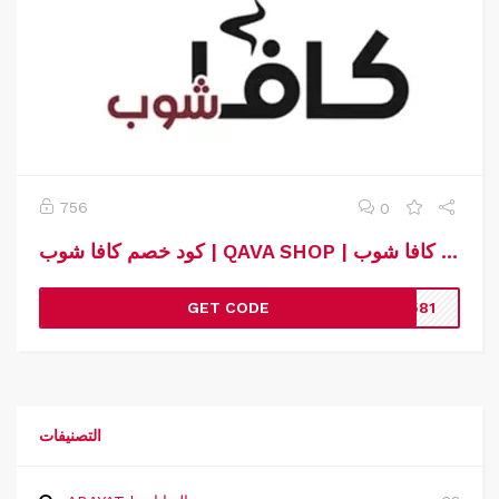
756
0
كود خصم كافا شوب | QAVA SHOP | كوبون خصم كافا شوب
GET CODE
A581
التصنيفات