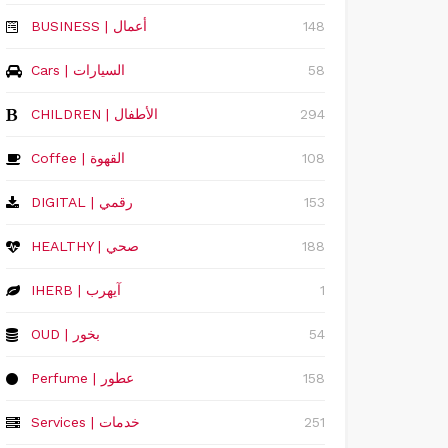
148
‏BUSINESS | أعمال
58
Cars | السيارات
294
CHILDREN | الأطفال
108
Coffee | القهوة
153
DIGITAL | رقمي
188
HEALTHY | صحي
1
IHERB | آيهرب
54
OUD | بخور
158
Perfume | عطور
251
Services | خدمات