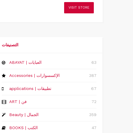
VISIT STORE
التصنيفات
63
ABAYAT | العبايات
387
Accessories | الإكسسوارات
67
applications | تطبيقات
72
ART | فن
359
Beauty | الجمال
47
BOOKS | الكتب