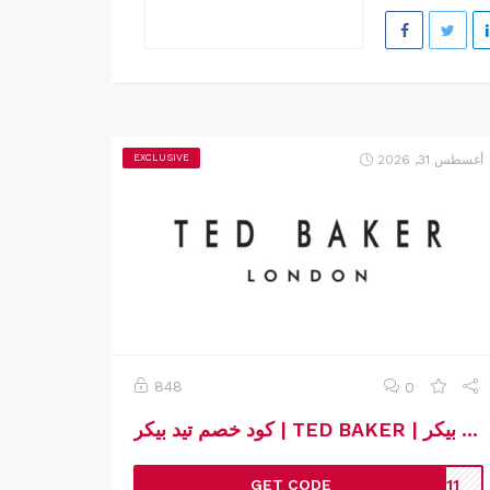
أغسطس 31, 2026
EXCLUSIVE
848
0
كود خصم تيد بيكر | TED BAKER | كوبون خصم تيد بيكر
GET CODE
G11