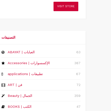
VISIT STORE
التصنيفات
63
ABAYAT | العبايات
387
Accessories | الإكسسوارات
67
applications | تطبيقات
72
ART | فن
359
Beauty | الجمال
47
BOOKS | الكتب