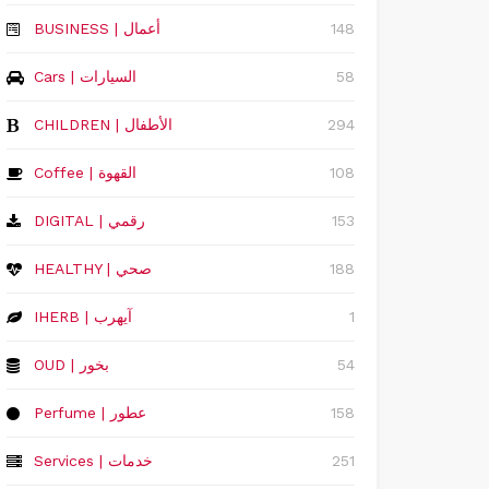
148
‏BUSINESS | أعمال
58
Cars | السيارات
294
CHILDREN | الأطفال
108
Coffee | القهوة
153
DIGITAL | رقمي
188
HEALTHY | صحي
1
IHERB | آيهرب
54
OUD | بخور
158
Perfume | عطور
251
Services | خدمات