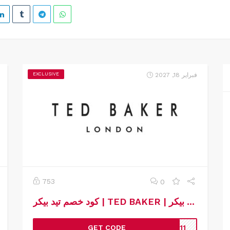
فبراير 18, 2027
EXCLUSIVE
753
0
كود خصم تيد بيكر | TED BAKER | كوبون خصم تيد بيكر
GET CODE
TS11