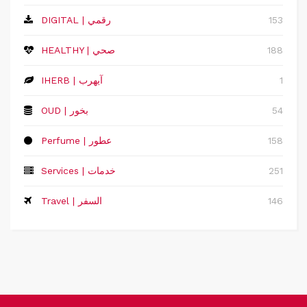
153
DIGITAL | رقمي
188
HEALTHY | صحي
1
IHERB | آيهرب
54
OUD | بخور
158
Perfume | عطور
251
Services | خدمات
146
Travel | السفر