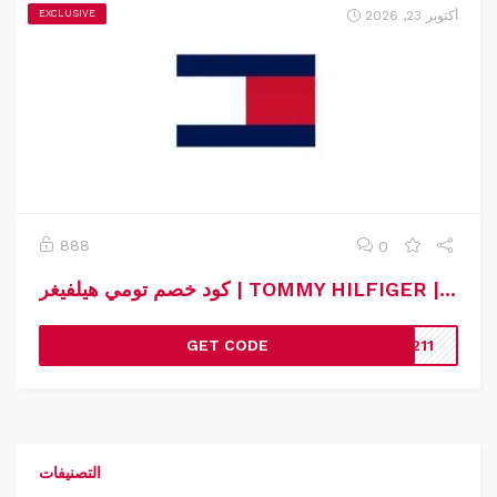
أكتوبر 23, 2026
EXCLUSIVE
888
0
كود خصم تومي هيلفيغر | TOMMY HILFIGER | كوبون خصم تومي هيلفيغر
GET CODE
N211
التصنيفات