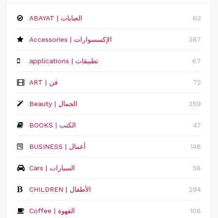
63
ABAYAT | العبايات
387
Accessories | الإكسسوارات
67
applications | تطبيقات
72
ART | فن
359
Beauty | الجمال
47
BOOKS | الكتب
148
‏BUSINESS | أعمال
58
Cars | السيارات
294
CHILDREN | الأطفال
108
Coffee | القهوة