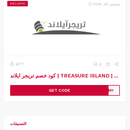
سبتمبر 30, 2026
EXCLUSIVE
977
0
كود خصم تريجر ايلاند | TREASURE ISLAND | كوبون خصم تريجر ايلاند
GET CODE
HTM1
التصنيفات