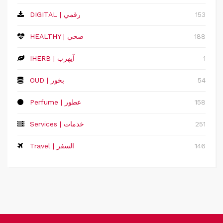
153
DIGITAL | رقمي
188
HEALTHY | صحي
1
IHERB | آيهرب
54
OUD | بخور
158
Perfume | عطور
251
Services | خدمات
146
Travel | السفر