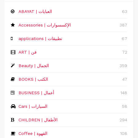
63
ABAYAT | العبايات
387
Accessories | الإكسسوارات
67
applications | تطبيقات
72
ART | فن
359
Beauty | الجمال
47
BOOKS | الكتب
148
‏BUSINESS | أعمال
58
Cars | السيارات
294
CHILDREN | الأطفال
108
Coffee | القهوة