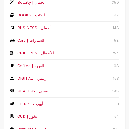
359
Beauty | الجمال
47
BOOKS | الكتب
148
‏BUSINESS | أعمال
58
Cars | السيارات
294
CHILDREN | الأطفال
108
Coffee | القهوة
153
DIGITAL | رقمي
188
HEALTHY | صحي
1
IHERB | آيهرب
54
OUD | بخور
158
Perfume | عطور