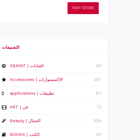
VISIT STORE
التصنيفات
63
ABAYAT | العبايات
387
Accessories | الإكسسوارات
67
applications | تطبيقات
72
ART | فن
359
Beauty | الجمال
47
BOOKS | الكتب