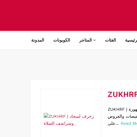
رئيسية
الفئات
المتاجر
الكوبونات
المدونة
ZUKHRF | زخرف لسجاد وشراشف الصلاة كوبونات خصم حصرية للعديد من المتاجر المشهورة
إغتنموا الفرص وتسّوق بإحتراف
Read M
على...