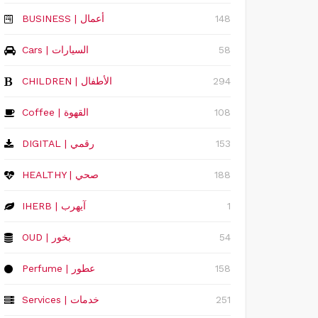
148
‏BUSINESS | أعمال
58
Cars | السيارات
294
CHILDREN | الأطفال
108
Coffee | القهوة
153
DIGITAL | رقمي
188
HEALTHY | صحي
1
IHERB | آيهرب
54
OUD | بخور
158
Perfume | عطور
251
Services | خدمات