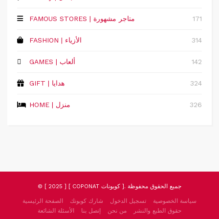
171
FAMOUS STORES | متاجر مشهورة
314
FASHION | الأزياء
142
GAMES | ألعاب
324
GIFT | هدايا
326
HOME | منزل
© [ 2025 ] [ COPONAT كوبونات ]. جميع الحقوق محفوظة
سياسة الخصوصية
تسجيل الدخول
شارك كوبونك
الصفحة الرئيسية
حقوق الطبع والنشر
من نحن
إتصل بنا
الأسئلة الشائعة