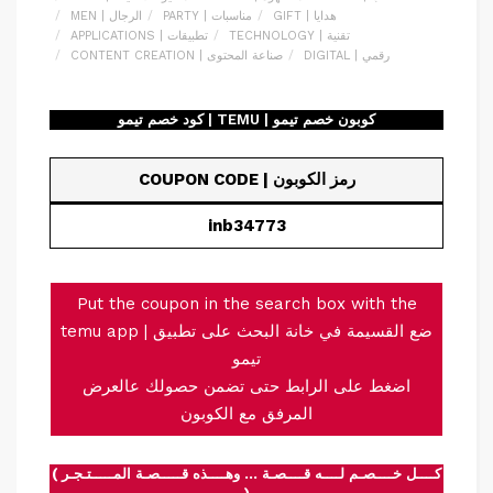
GIFT | هدايا
PARTY | مناسبات
MEN | الرجال
TECHNOLOGY | تقنية
APPLICATIONS | تطبيقات
DIGITAL | رقمي
CONTENT CREATION | صناعة المحتوى
كود خصم تيمو | TEMU | كوبون خصم تيمو
COUPON CODE | رمز الكوبون
inb34773
Put the coupon in the search box with the
temu app | ضع القسيمة في خانة البحث على تطبيق
تيمو
اضغط على الرابط حتى تضمن حصولك عالعرض
المرفق مع الكوبون
( كــــل خــــصـم لــــه قــــصـة … وهــــذه قـــــصـة المـــــتـجـر