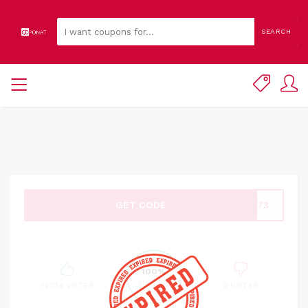
SEARCH
GET CODE
4773
100%
SUCCESS
12234 VOTES
0 VOTES