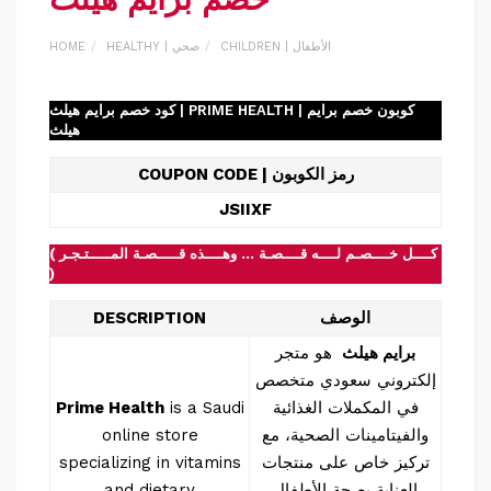
CHILDREN | الأطفال
HEALTHY | صحي
HOME
كود خصم برايم هيلث | PRIME HEALTH | كوبون خصم برايم
هيلث
COUPON CODE | رمز الكوبون
JSIIXF
( كــــل خــــصـم لــــه قــــصـة … وهــــذه قـــــصـة المـــــتـجـر
)
الوصف
DESCRIPTION
برايم هيلث
هو متجر
إلكتروني سعودي متخصص
في المكملات الغذائية
is a Saudi
Prime Health
والفيتامينات الصحية، مع
online store
تركيز خاص على منتجات
specializing in vitamins
العناية بصحة الأطفال
and dietary