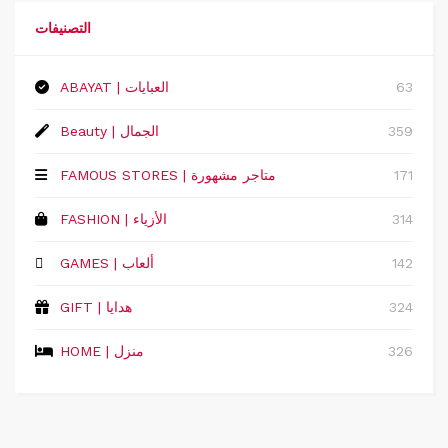
التصنيفات
63
ABAYAT | العبايات
359
Beauty | الجمال
171
FAMOUS STORES | متاجر مشهورة
314
FASHION | الأزياء
142
GAMES | ألعاب
324
GIFT | هدايا
326
HOME | منزل